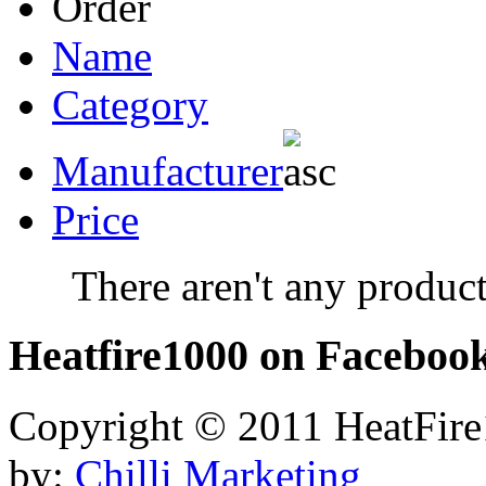
Order
Name
Category
Manufacturer
Price
There aren't any product
Heatfire1000
on Faceboo
Copyright © 2011 HeatFire1
by:
Chilli Marketing