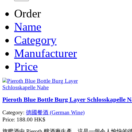
Order
Name
Category
Manufacturer
Price
Pieroth Blue Bottle Burg Layer Schlosskapelle 
Category:
德國餐酒 (German Wine)
Price:
188.00 HK$
旗艦酒由 Pieroth 釀酒廠生產，這是一個令人愉快的